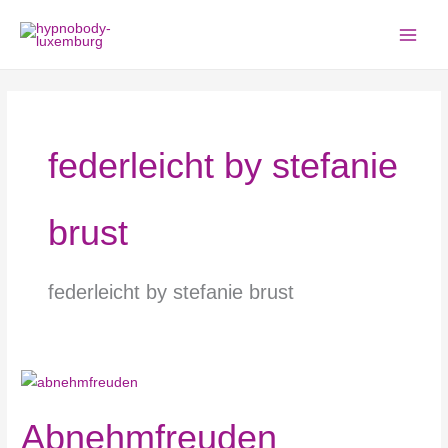
Zum
Inhalt
springen
federleicht by stefanie
brust
federleicht by stefanie brust
Abnehmfreuden