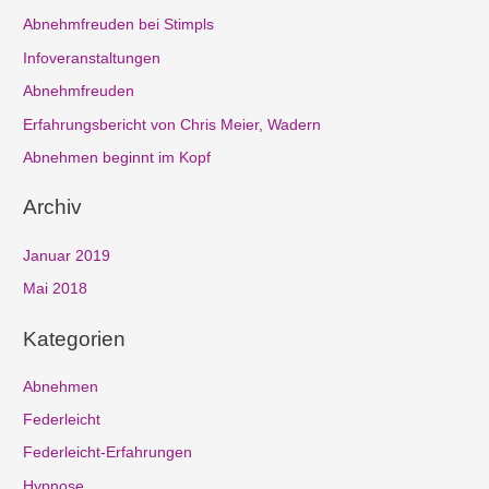
Abnehmfreuden bei Stimpls
e
n
Infoveranstaltungen
n
Abnehmfreuden
a
Erfahrungsbericht von Chris Meier, Wadern
c
Abnehmen beginnt im Kopf
h
Archiv
:
Januar 2019
Mai 2018
Kategorien
Abnehmen
Federleicht
Federleicht-Erfahrungen
Hypnose