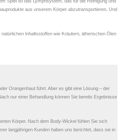
esem Spiel ist das Lymphsystem, das für die Reinigung und
 Abbauprodukte aus unserem Körper abzutransportieren. Und
atürlichen Inhaltsstoffen wie Kräutern, ätherischen Ölen
er Orangenhaut führt. Aber es gibt eine Lösung – der
. Nach nur einer Behandlung können Sie bereits Ergebnisse
ierten Körper. Nach dem Body-Wickel fühlen Sie sich
rer langjährigen Kunden haben uns berichtet, dass sie in