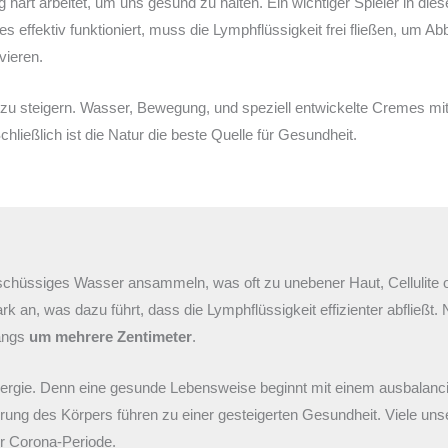
 hart arbeitet, um uns gesund zu halten. Ein wichtiger Spieler in di
es effektiv funktioniert, muss die Lymphflüssigkeit frei fließen, um
vieren.
zu steigern. Wasser, Bewegung, und speziell entwickelte Cremes mit n
chließlich ist die Natur die beste Quelle für Gesundheit.
chüssiges Wasser ansammeln, was oft zu unebener Haut, Cellulite od
k an, was dazu führt, dass die Lymphflüssigkeit effizienter abfließt
fangs
um mehrere Zentimeter
.
Energie. Denn eine gesunde Lebensweise beginnt mit einem ausbalanc
rung des Körpers führen zu einer gesteigerten Gesundheit. Viele unse
er Corona-Periode.