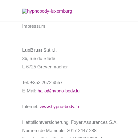
Zum
Inhalt
springen
Impressum
LuxBrust S.á r.l.
36, rue du Stade
L-6725 Grevenmacher
Tel: +352 2672 9557
E-Mail:
hallo@hypno-body.lu
Internet:
www.hypno-body.lu
Haftpflichtversicherung: Foyer Assurances S.A.
Numéro de Matricule: 2017 2447 288